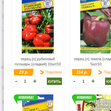
перец (п) рубиновый
перец (п) текила (сла
гогошары (сладкий) 10шт/10
5шт/10
23 р.
114 р.
Подробнее
Под
-
-
+
+
купить
ку