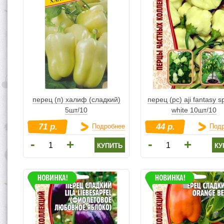
перец (п) халиф (сладкий)
перец (рс) aji fantasy s
5шт/10
white 10шт/10
71 р.
44 р.
Подробнее
Под
-
-
+
+
купить
ку