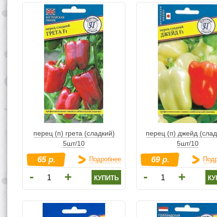
перец (п) грета (сладкий)
перец (п) джейд (слад
5шт/10
5шт/10
65 р.
69 р.
Подробнее
Под
-
-
+
+
купить
ку