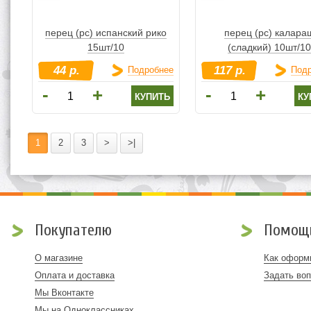
перец (рс) испанский рико
перец (рс) калара
15шт/10
(сладкий) 10шт/10
44 р.
117 р.
Подробнее
Под
-
-
+
+
купить
ку
1
2
3
>
>|
Покупателю
Помощ
О магазине
Как оформи
Оплата и доставка
Задать во
Мы Вконтакте
Мы на Одноклассниках