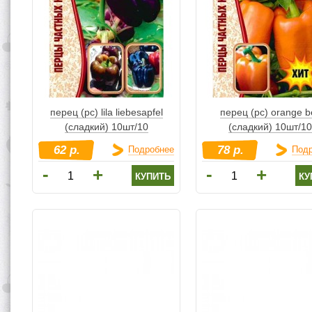
перец (рс) lila liebesapfel
перец (рс) orange be
(сладкий) 10шт/10
(сладкий) 10шт/10
62 р.
78 р.
Подробнее
Под
-
-
+
+
купить
ку