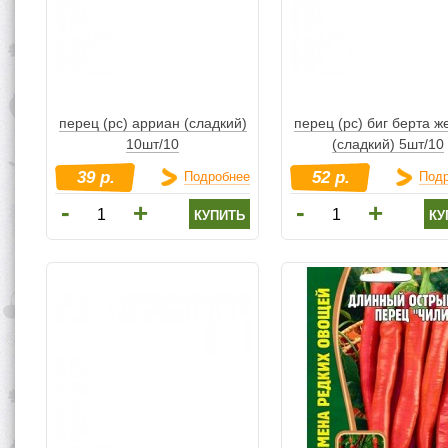
перец (рс) арриан (сладкий)
перец (рс) биг берта ж
10шт/10
(сладкий) 5шт/10
39 р.
52 р.
Подробнее
Под
-
-
+
+
купить
ку