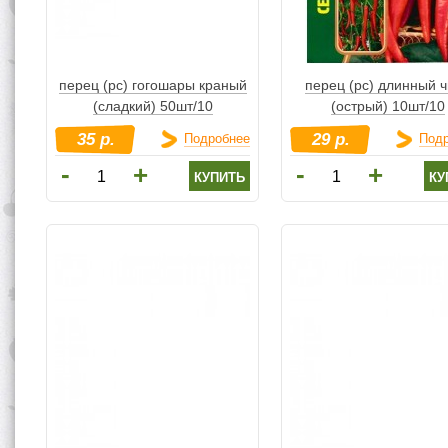
перец (рс) гогошары краный
перец (рс) длинный 
(сладкий) 50шт/10
(острый) 10шт/10
35 р.
29 р.
Подробнее
Под
-
-
+
+
купить
ку