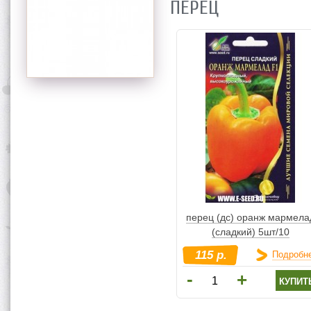
ПЕРЕЦ
перец (дс) оранж мармела
(сладкий) 5шт/10
115 р.
Подробн
-
+
купит