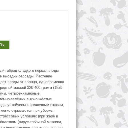
ый гибрид сладкого перца, плоды
ле высадки рассады. Растение
ает плоды от солнца, одновременно
редней массой 320-400 грамм (18х9
рмы, четырехкамерные,
 тёмно-зелёных в ярко-жёлтые.
оды устойчивы к солнечным ожогам,
легко отрываются при уборке.
стрессовых условиях (при жаре и
 болезням (вирус табачной мозаики,
я) и предназначен для выращивания