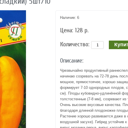
сладкий) 5шт/10
Наличие: 6
Цена: 128 р.
Количество:
Описание:
Чрезвычайно продуктивный раннеспел
начинаю созревать на 72-78 день пос
мощное, прямостоячее, хорошо защищ
формирует 7-10 однородных плодов, с
см). Плоды кубовидно-удлинённой фо
толстостенные (7-8 мм), созревают из
Очень высокие вкусовые качества. Пл
благодаря длинной плодоножке плоды 
Растение хорошо развивается даже в 
воздушной засухе). Гибрид устойчив к
вирус мозаики перца, вирус картофел