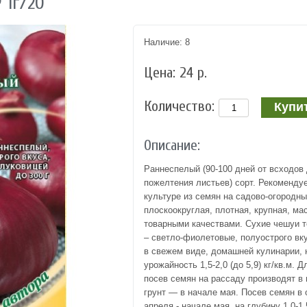
 1г/20
Наличие: 8
Цена: 24 р.
Количество:
Описание:
Раннеспелый (90-100 дней от всходов 
пожелтения листьев) сорт. Рекоменду
культуре из семян на садово-огородны
плоскоокруглая, плотная, крупная, мас
товарными качествами. Сухие чешуи т
– светло-фиолетовые, полуострого вк
в свежем виде, домашней кулинарии, 
урожайность 1,5-2,0 (до 5,9) кг/кв.м.
посев семян на рассаду производят в
грунт — в начале мая. Посев семян в 
апреля - начале мая, на глубину 1,0-1,