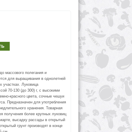
до массового полегания и
ется для выращивания в однолетней
х участках. Луковица
сой 70-130 (до 300) г, с высокими
емно-красного цвета, сочные чешуи
уса. Предназначен для употребления
недлительного хранения. Товарная
 Для получения более крупных луковиц
 марте, высадку рассады в открытый
открытый грунт производят в конце
5 см.