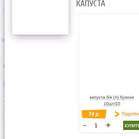
КАПУСТА
капуста б/к (п) бузони
10шт/10
74 р.
Подробн
-
+
купит