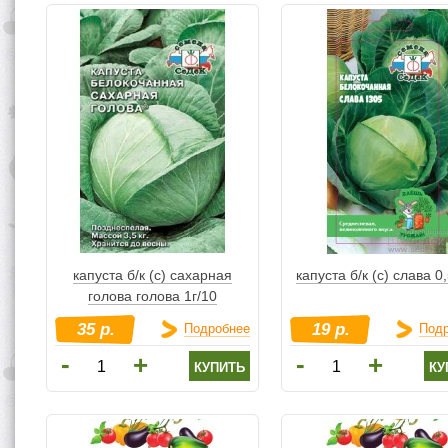
капуста б/к (с) сахарная
капуста б/к (с) слава 0,
голова голова 1г/10
35 р.
19 р.
Подробнее
Под
-
-
+
+
купить
ку