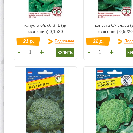
капуста б/к сб-3 f1 (д/
капуста б/к слава (
квашения) 0,1г/20
квашения) 0,5г/20
21 р.
21 р.
Подробнее
Под
-
-
+
+
купить
ку