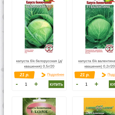
капуста б/к белорусская (д/
капуста б/к валентина
квашения) 0,5г/20
квашения) 0,2г/20
21 р.
21 р.
Подробнее
Под
-
-
+
+
купить
ку