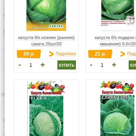
капуста б/к нозоми (ранняя)
капуста б/к подарок 
саката 20шт/20
квашения) 0,5г/20
59 р.
21 р.
Подробнее
Под
-
-
+
+
купить
ку