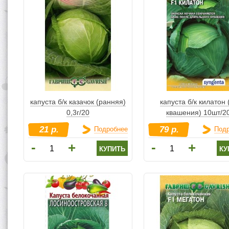
капуста б/к казачок (ранняя)
капуста б/к килатон 
0,3г/20
квашения) 10шт/2
21 р.
79 р.
Подробнее
Под
-
-
+
+
купить
ку