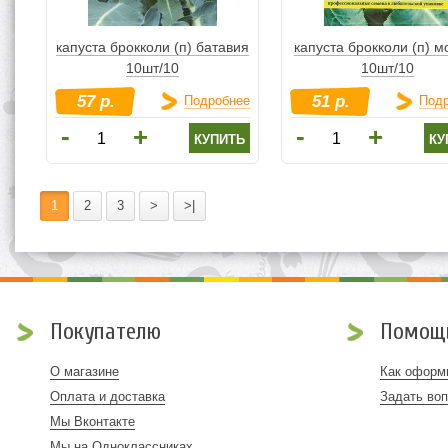
капуста брокколи (п) батавия
капуста брокколи (п) м
10шт/10
10шт/10
57 р.
51 р.
Подробнее
Под
-
-
+
+
купить
ку
1
2
3
>
>|
Покупателю
Помощ
О магазине
Как оформи
Оплата и доставка
Задать во
Мы Вконтакте
Мы на Одноклассниках