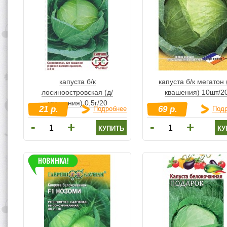
капуста б/к
капуста б/к мегатон 
лосиноостровская (д/
квашения) 10шт/2
квашения) 0,5г/20
21 р.
69 р.
Подробнее
Под
-
-
+
+
купить
ку