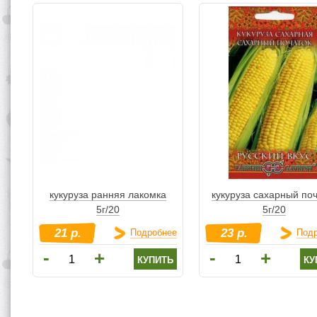
кукуруза ранняя лакомка
кукуруза сахарный по
5г/20
5г/20
21 р.
23 р.
Подробнее
Под
-
-
+
+
купить
ку