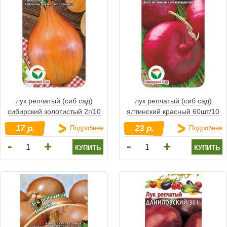
лук репчатый (сиб сад)
лук репчатый (сиб сад)
сибирский золотистый 2г/10
ялтинский красный 60шт/10
17 р.
23 р.
Подробнее
Подробнее
-
-
+
+
купить
купить