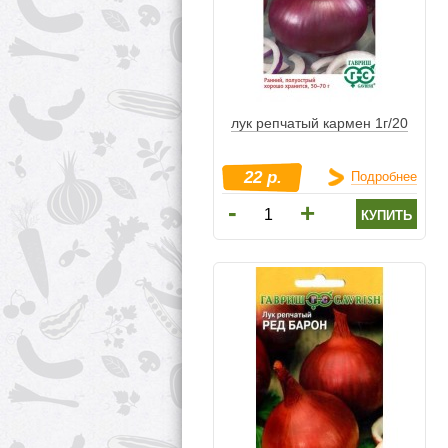
лук репчатый кармен 1г/20
22 р.
Подробнее
-
+
купить