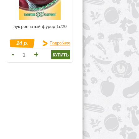
лук репчатый фурор 1г/20
24 р.
Подробнее
-
+
купить