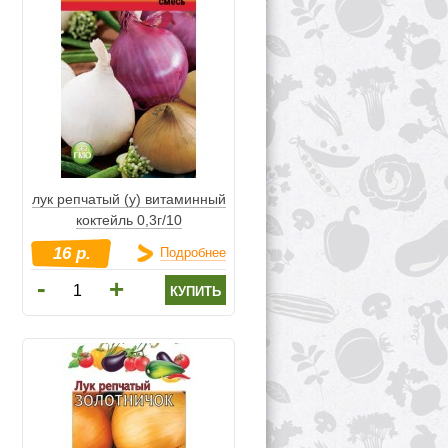
лук репчатый (у) витаминный
коктейль 0,3г/10
16 р.
Подробнее
-
+
купить