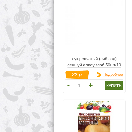
лук репчатый (сиб сад)
сеншуй еллоу глоб 50шт/10
22 р.
Подробнее
-
+
купить