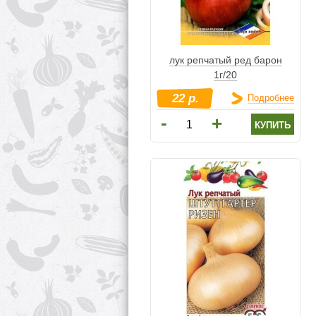
лук репчатый ред барон
1г/20
22 р.
Подробнее
-
+
купить