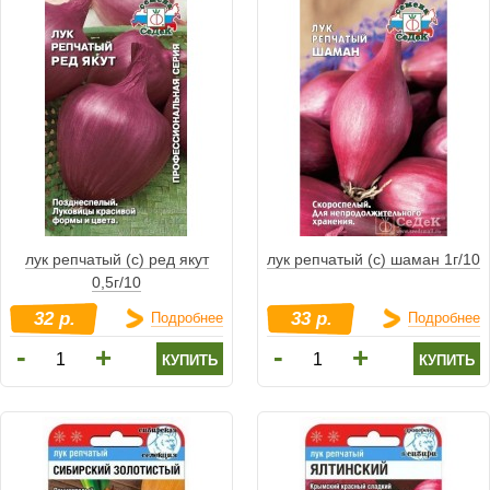
лук репчатый (с) ред якут
лук репчатый (с) шаман 1г/10
0,5г/10
32 р.
33 р.
Подробнее
Подробнее
-
-
+
+
купить
купить