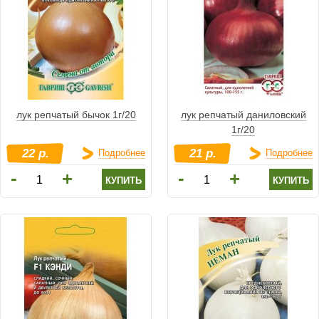
лук репчатый бычок 1г/20
лук репчатый даниловский
1г/20
22 р.
21 р.
Подробнее
Подробнее
-
-
+
+
купить
купить