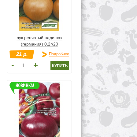
лук репчатый падишах
(германия) 0,2г/20
21 р.
Подробнее
-
+
купить