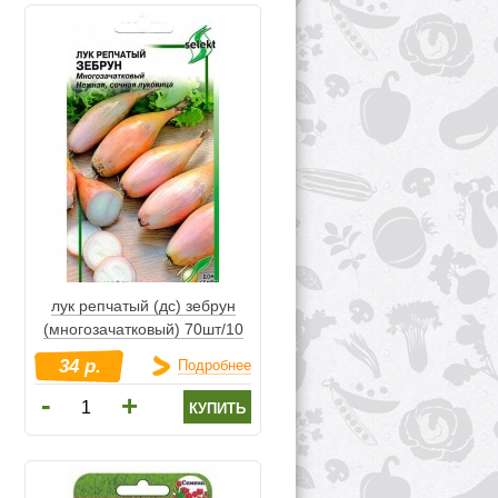
лук репчатый (дс) зебрун
(многозачатковый) 70шт/10
34 р.
Подробнее
-
+
купить