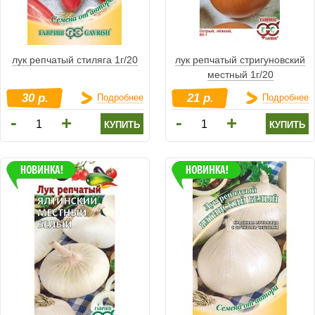
лук репчатый стиляга 1г/20
лук репчатый стригуновский
местный 1г/20
30 р.
21 р.
Подробнее
Подробнее
-
-
+
+
купить
купить