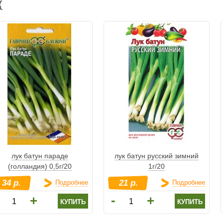
К
лук батун параде
лук батун русский зимний
(голландия) 0,5г/20
1г/20
34 р.
21 р.
Подробнее
Подробнее
-
+
+
купить
купить