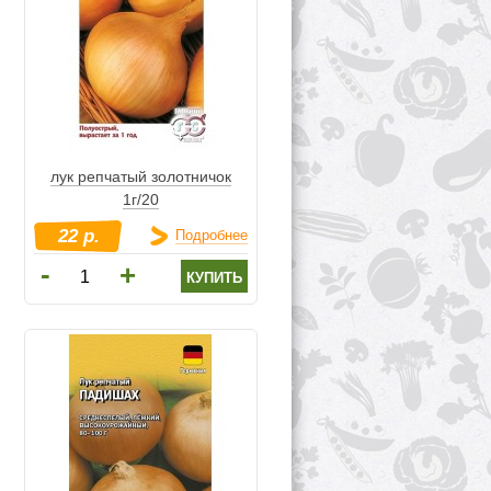
лук репчатый золотничок
1г/20
22 р.
Подробнее
-
+
купить