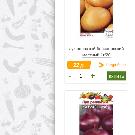
лук репчатый бессоновский
местный 1г/20
22 р.
Подробнее
-
+
купить