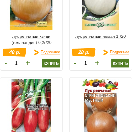
лук репчатый кэнди
лук репчатый неман 1г/20
(голлландия) 0,2г/20
48 р.
28 р.
Подробнее
Подробнее
-
-
+
+
купить
купить