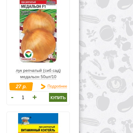
лук репчатый (сиб сад)
медальон 50шт/10
27 р.
Подробнее
-
+
купить