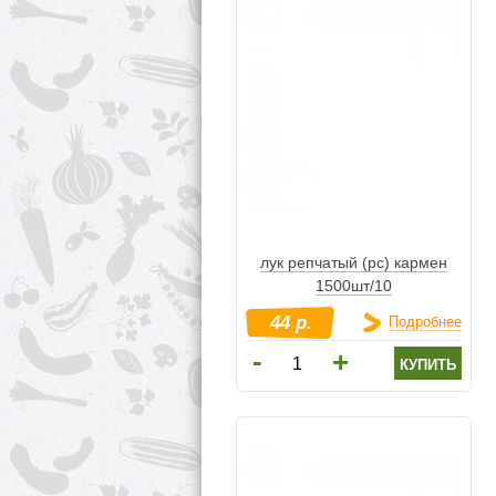
лук репчатый (рс) кармен
1500шт/10
44 р.
Подробнее
-
+
купить