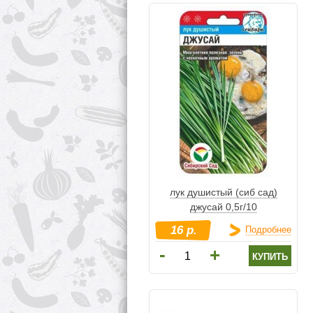
лук душистый (сиб сад)
джусай 0,5г/10
16 р.
Подробнее
-
+
купить