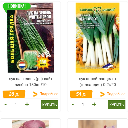
лук на зелень (рс) вайт
лук порей ланцелот
лисбон 150шт/10
(голландия) 0,2г/20
28 р.
54 р.
Подробнее
Подробнее
-
-
+
+
купить
купить